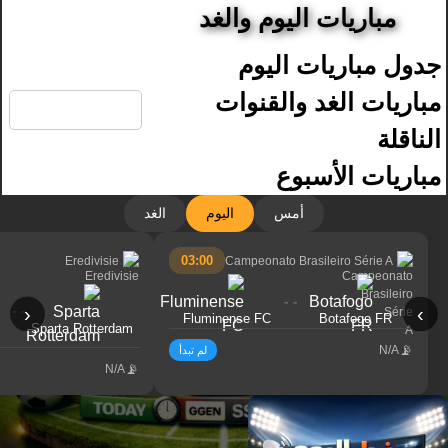
مباريات اليوم والغد
جدول مباريات اليوم
🔍
مباريات الغد والقنوات
الناقلة
مباريات الأسبوع
أمس
اليوم
الغد
03:00
Eredivisie
Campeonato Brasileiro Série A
- -
- -
‹
›
Fluminense FC
Botafogo FR
Sparta Rotterdam
N/A
لم تبدأ
N/A