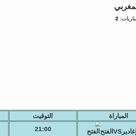
مغربي
باريات:
2
المباراة
التوقيت
21:00
غاديرVSالفتح