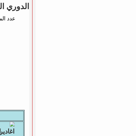
الدوري ال
عدد الم
ا