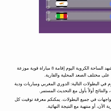
ننشر لكم جدول مباريات اليوم الخميس 04 يونيو 2026 الشامل حيث تشهد الساحة الكروية اليوم إقامة 8 مباراة قوية موزعة
م في البطولات التالية: الدوري المغربي ومباريات ودية
والنتائج أولاً بأول مع التحديث المستمر.
لمواجهات في جميع البطولات. يمكنكم معرفة توقيت كل
 الآن، أو منتهية مع النتيجة النهائية.