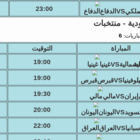
23:00
لكيVSالدفاع
دية - منتخبات
باريات:
6
المباراة
التوقيت
19:00
شماليةVSغينيا
19:00
فينياVSقبرص
19:30
إيرانVSمالي
20:00
ويدVSاليونان
22:00
انياVSالعراق