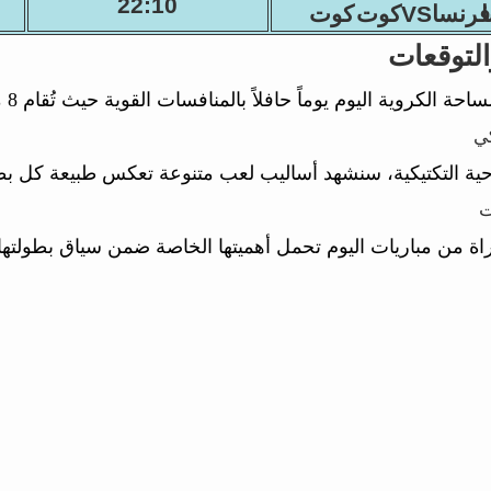
22:10
فرنساVSكوت
التوقعات
 الكروية اليوم يوماً حافلاً بالمنافسات القوية حيث تُقام 8 مباراة موزعة على 2 بطولات مختلفة.
كي
حية التكتيكية، سنشهد أساليب لعب متنوعة تعكس طبيعة كل ب
ت
اة من مباريات اليوم تحمل أهميتها الخاصة ضمن سياق بطولتها