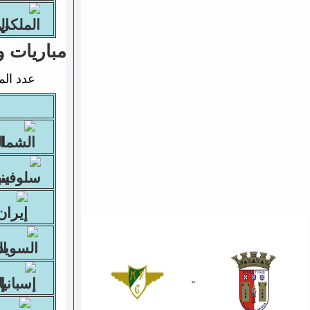
الم
مباريات و
عدد الم
ال
سلو
الس
إسب