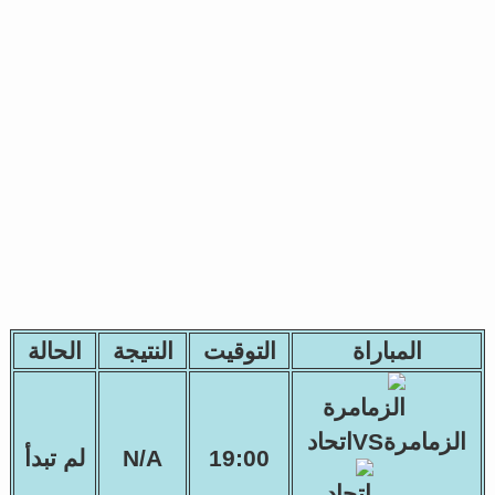
المباراة
التوقيت
النتيجة
الحالة
الزمامرةVSاتحاد
19:00
N/A
لم تبدأ