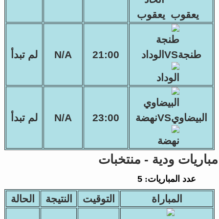
يعقوب
طنجةVSالوداد
21:00
N/A
لم تبدأ
البيضاويVSنهضة
23:00
N/A
لم تبدأ
مباريات ودية - منتخبات
عدد المباريات:
5
المباراة
التوقيت
النتيجة
الحالة