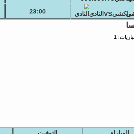
23:00
راكشيVSالنادي
ا
باريات:
1
المباراة
التوقيت