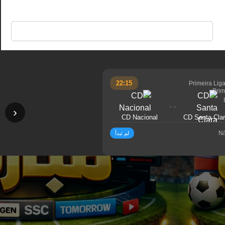
🔍
22:15
Primeira Lig
- -
‹
CD Nacional
CD Santa Cla
N
لم تبدأ