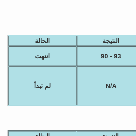
النتيجة
الحالة
93 - 90
انتهت
N/A
لم تبدأ