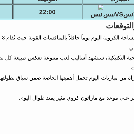
22:00
نسVSنيس
التوقعات
 الكروية اليوم يوماً حافلاً بالمنافسات القوية حيث تُقام 8 مباراة موزعة على 5 بطولات مختلفة.
كي
حية التكتيكية، سنشهد أساليب لعب متنوعة تعكس طبيعة كل ب
ت
اة من مباريات اليوم تحمل أهميتها الخاصة ضمن سياق بطولتها
ر على موعد مع ماراثون كروي مثير يمتد طوال اليوم.