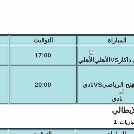
المباراة
التوقيت
17:00
كارVSالأهلي
تح الرياضيVSنادي
20:00
إيطالي
باريات:
1