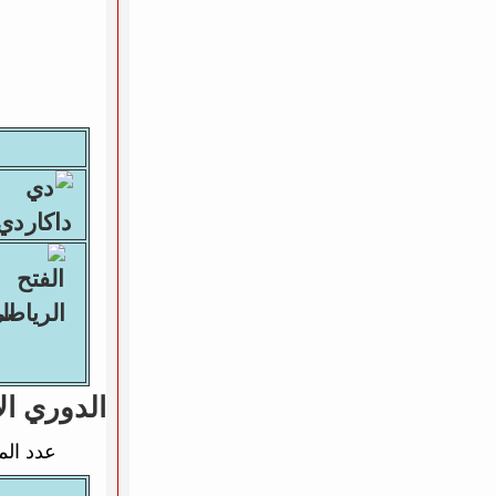
دي دا
الف
الدوري ال
عدد الم