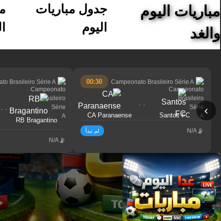
جدول مباريات
م
مباريات اليوم
اليوم
ال
والغد
00:30
o Brasileiro Série A
Campeonato Brasileiro Série A
- -
›
- -
CA Paranaense
Santos FC
RB Bragantino
N/A
لم تبدأ
N/A