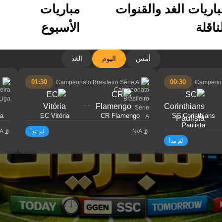
باريات الغد والقنوات
مباريات
ناقلة
الأسبوع
أمس
اليوم
الغد
01:30
00:30
a
Campeonato Brasileiro Série A
Campeonat
- -
ra
EC Vitória
CR Flamengo
SC Corinthians
Paulista
/A
N/A
لم تبدأ
لم تبدأ