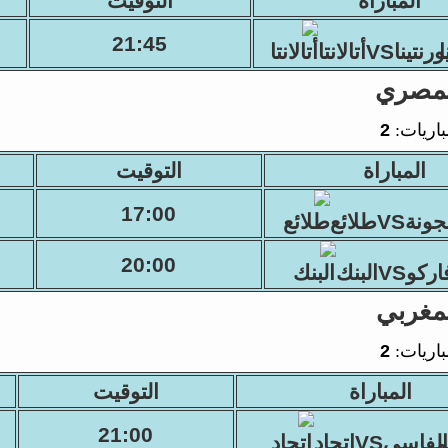
المباراة
التوقيت
21:45
نتيناVSأتالانتا
لمصري
باريات:
2
المباراة
التوقيت
17:00
ونةVSطلائع
20:00
ركوVSالبنك
مغربي
باريات:
2
المباراة
التوقيت
21:00
الفاسيVSاتحاد