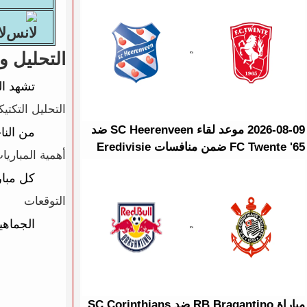
لا
التحليل و
تشهد الساحة
التحليل التكتي
2026-08-09 موعد لقاء SC Heerenveen ضد
من النا
FC Twente '65 ضمن منافسات Eredivisie
أهمية المباريا
كل مبار
التوقعات
الجماهي
مباراة RB Bragantino ضد SC Corinthians