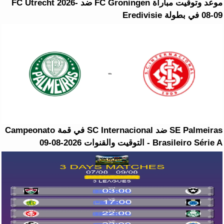
موعد وتوقيت مباراة FC Groningen ضد FC Utrecht 2026-
08-09 في بطولة Eredivisie
SE Palmeiras ضد SC Internacional في قمة Campeonato
Brasileiro Série A - التوقيت والقنوات 2026-08-09