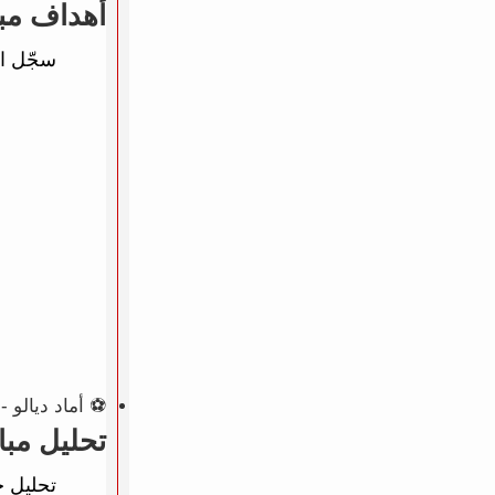
أهداف مبا
سجّل الأ
⚽ أماد ديالو - ال
تحليل مبا
تحليل خ