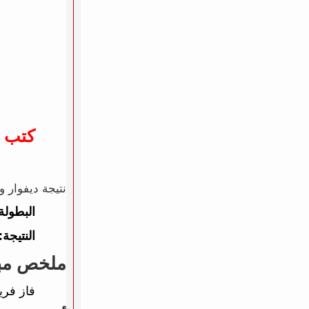
كتب 
نتيجة ديفوار وإكوادور في كأس
البطولة
النتيجة:
ملخص مبار
فاز فر