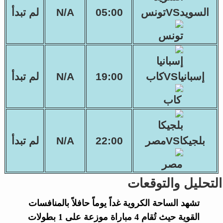
السويدVSتونس
05:00
N/A
لم تبدأ
إسبانياVSكاب
19:00
N/A
لم تبدأ
بلجيكاVSمصر
22:00
N/A
لم تبدأ
التحليل والتوقعات
تشهد الساحة الكروية غداً يوماً حافلاً بالمنافسات
القوية حيث تُقام 4 مباراة موزعة على 1 بطولات