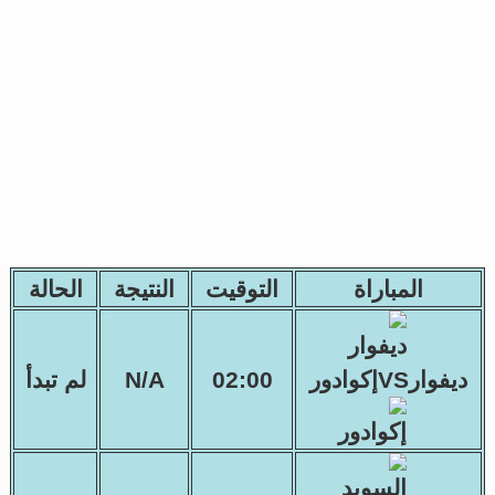
المباراة
التوقيت
النتيجة
الحالة
ديفوارVSإكوادور
02:00
N/A
لم تبدأ