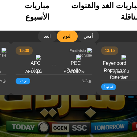
باريات الغد والقنوات
مباريات
ناقلة
الأسبوع
أمس
اليوم
الغد
15:30
13:15
e
Eredivisie
- -
n
AFC Ajax
PEC Zwolle
Feyenoord
Rotterdam
/A
N/A
لم تبدأ
لم تبدأ