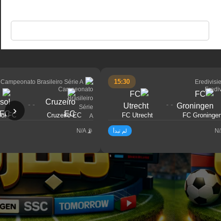
🔍
15:30
Campeonato Brasileiro Série A
Eredivisi
- -
- -
‹
sol FC
Cruzeiro EC
FC Utrecht
FC Groninge
N/A
N
لم تبدأ