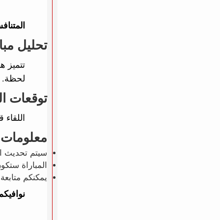
المتناف
تحليل مبار
تتميز ه
لحظة.
توقعات ال
اللقاء 
معلومات 
سيتم تحديث ال
المباراة ستكو
يمكنكم متابعة 
نوافيكم