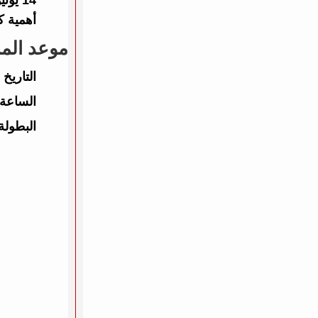
أهمية ك
موعد المب
التاريخ 
الساعة:
البطولة