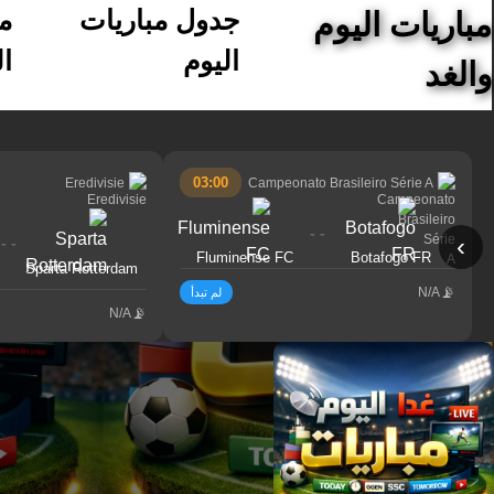
جدول مباريات
م
مباريات اليوم
اليوم
ال
والغد
03:00
Eredivisie
Campeonato Brasileiro Série A
- -
›
- -
Fluminense FC
Botafogo FR
Sparta Rotterdam
N/A
لم تبدأ
N/A