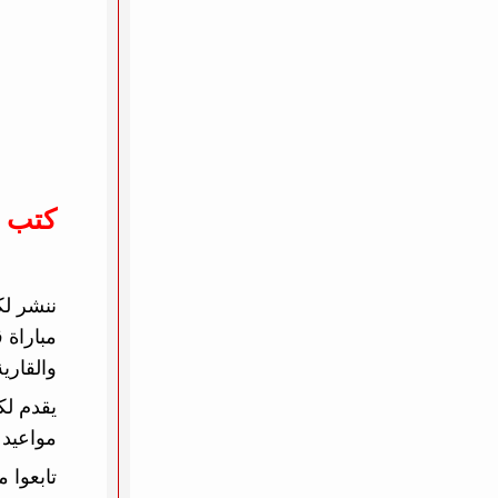
كتب 
والقارية
يقدم لك
مواعيد ا
تابعوا 