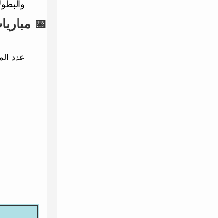
والبطول
📅 مباريات يوم 12
عدد الم