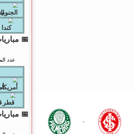
الجن
📅 مباريات يوم 13
عدد الم
أمريك
قط
📅 مباريات يوم 14