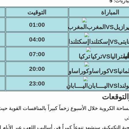
باريات:
5
المباراة
التوقيت
01:00
ازيلVSالمغرب
04:00
تىVSإسكتلندا
07:00
سترالياVSتركيا
20:00
انياVSكوراساو
23:00
اVSاليــــابان
التوقعات
 الكروية خلال الأسبوع زخماً كبيراً بالمنافسات القوية حيث تُقام 9 مباراة موزعة على 1 بطولا
كي
حية التكتيكية، سنشهد تنوعاً كبيراً في أساليب اللعب عبر الأ