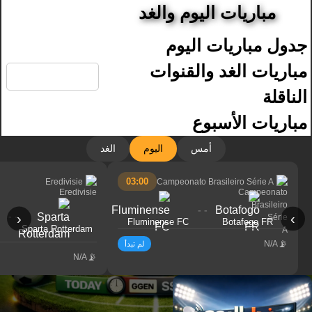
مباريات اليوم والغد
جدول مباريات اليوم
🔍
مباريات الغد والقنوات
الناقلة
مباريات الأسبوع
أمس
اليوم
الغد
03:00
Eredivisie
Campeonato Brasileiro Série A
- -
- -
‹
›
Fluminense FC
Botafogo FR
Sparta Rotterdam
N/A
لم تبدأ
N/A