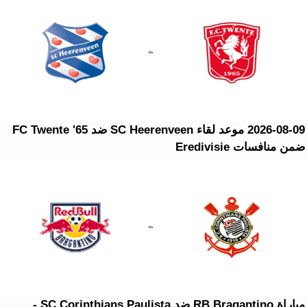
2026-08-09 موعد لقاء SC Heerenveen ضد FC Twente '65
ضمن منافسات Eredivisie
مباراة RB Bragantino ضد SC Corinthians Paulista -