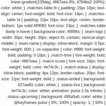
linear-gradient(135deg, #667eea 0%, #764ba2 100%);
color: white; } .matches-table th { padding: 15px 10px; text-
align: center; font-weight: bold; font-size: 14px; } .matches-
table td { padding: 12px 10px; text-align: center; border-
bottom: 1px solid #f0f0f0; font-size: 13px; } .matches-table
tbody tr:hover { background-color: #f8f9fa; } .team-logo {
width: 30px; height: 30px; object-fit: contain; vertical-align:
middle; } .team-name { display: inline-block; margin: 0 5px;
font-weight: 600; } .vs-separator { color: #999; font-weight:
bold; padding: 0 10px; } .match-time { font-weight: bold;
color: #667eea; } .match-score { font-size: 16px; font-
weight: bold; color: #e74c3c; } .match-status { display:
inline-block; padding: 4px 12px; border-radius: 20px; font-
size: 11px; font-weight: bold; } .status-ended { background:
#27ae60; color: white; } .status-live { background:
#e74c3c; color: white; animation: pulse 1.5s infinite; }
.status-upcoming { background: #95a5a6; color: white; }
@keyframes pulse { 0%, 100% { opacity: 1; } 50% {