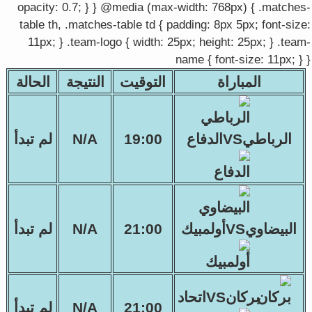
opacity: 0.7; } } @media (max-width: 768px) { .matches-
table th, .matches-table td { padding: 8px 5px; font-size:
11px; } .team-logo { width: 25px; height: 25px; } .team-
name { font-size: 11px; } }
المباراة
التوقيت
النتيجة
الحالة
الرباطيVSالدفاع
19:00
N/A
لم تبدأ
البيضاويVSأولمبيك
21:00
N/A
لم تبدأ
بركانVSاتحاد
21:00
N/A
لم تبدأ