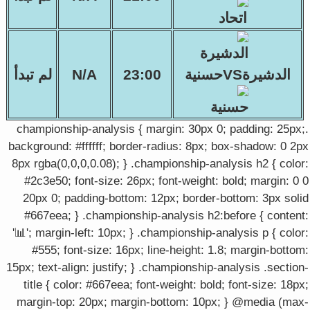
الدشيرةVSحسنية
23:00
N/A
لم تبدأ
.championship-analysis { margin: 30px 0; padding: 25px;
background: #ffffff; border-radius: 8px; box-shadow: 0 2px
8px rgba(0,0,0,0.08); } .championship-analysis h2 { color:
#2c3e50; font-size: 26px; font-weight: bold; margin: 0 0
20px 0; padding-bottom: 12px; border-bottom: 3px solid
#667eea; } .championship-analysis h2:before { content:
'📊'; margin-left: 10px; } .championship-analysis p { color:
#555; font-size: 16px; line-height: 1.8; margin-bottom:
15px; text-align: justify; } .championship-analysis .section-
title { color: #667eea; font-weight: bold; font-size: 18px;
margin-top: 20px; margin-bottom: 10px; } @media (max-