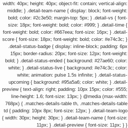
width: 40px; height: 40px; object-fit: contain; vertical-align:
middle; } .detail-team-name { display: block; font-weight:
bold; color: #2c3e50; margin-top: 5px; } .detail-vs { font-
size: 18px; font-weight: bold; color: #999; } .detail-time {
font-weight: bold; color: #667eea; font-size: 16px; } .detail-
score { font-size: 18px; font-weight: bold; color: #e74c3c; }
.detail-status-badge { display: inline-block; padding: 6px
15px; border-radius: 20px; font-size: 12px; font-weight:
bold; } .detail-status-ended { background: #27ae60; color:
white; } .detail-status-live { background: #e74c3c; color:
white; animation: pulse 1.5s infinite; } .detail-status-
upcoming { background: #95a5a6; color: white; } .detail-
preview { text-align: right; padding: 10px 15px; color: #555;
line-height: 1.6; font-size: 13px; } @media (max-width:
768px) { .matches-details-table th, .matches-details-table
td { padding: 10px 8px; font-size: 12px; } .detail-team-logo
{ width: 30px; height: 30px; } .detail-team-name { font-size:
11px; } .detail-preview { font-size: 11px; } }