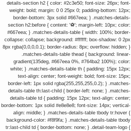
details-section h2 { color: #2c3e50; font-size: 26px; font-
weight: bold; margin: 0 0 25px 0; padding-bottom: 12px;
border-bottom: 3px solid #667eea; } .matches-details-
section h2:before { content: '⚽'; margin-left: 10px; color:
#667eea; } .matches-details-table { width: 100%; border-
collapse: collapse; background: #ffffff; box-shadow: 0 2px
8px rgba(0,0,0,0.1); border-radius: 8px; overflow: hidden; }
.matches-details-table thead { background: linear-
gradient(135deg, #667eea 0%, #764ba2 100%); color:
white; } .matches-details-table th { padding: 15px 12px;
text-align: center; font-weight: bold; font-size: 15px;
border-left: 1px solid rgba(255,255,255,0.2); } .matches-
details-table th:last-child { border-left: none; } .matches-
details-table td { padding: 15px 12px; text-align: center;
border-bottom: 1px solid #e8e8e8; font-size: 14px; vertical-
align: middle; } .matches-details-table tbody tr:hover {
background-color: #f8f9fa; } .matches-details-table tbody
tr:last-child td { border-bottom: none; } .detail-team-logo {