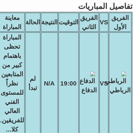
تفاصيل المباريات
الفريق
الفريق
معاينة
VS
التوقيت
النتيجة
الحالة
الأول
الثاني
المباراة
المباراة
تحظى
باهتمام
كبير من
المتابعين
لم
VS
19:00
N/A
نظراً
تبدأ
الرباطي
الدفاع
للمستوى
الفني
العالي
للفريقين.
كلا...