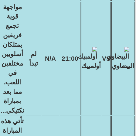
مواجهة
قوية
تجمع
فريقين
يمتلكان
لم
أسلوبين
N/A
21:00
VS
تبدأ
مختلفين
البيضاوي
أولمبيك
في
اللعب،
مما يعد
بمباراة
تكتيكي...
تأتي هذه
المباراة