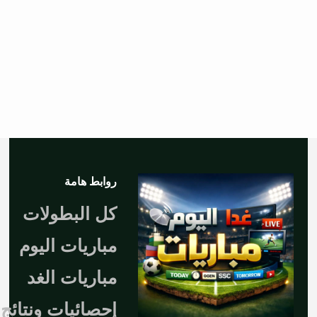
روابط هامة
كل البطولات
مباريات اليوم
مباريات الغد
إحصائيات ونتائج