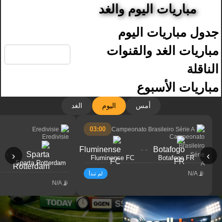
مباريات اليوم والغد
جدول مباريات اليوم
🔍
مباريات الغد والقنوات
الناقلة
مباريات الأسبوع
أمس
اليوم
الغد
03:00
Eredivisie
Campeonato Brasileiro Série A
- -
- -
‹
›
Fluminense FC
Botafogo FR
Sparta Rotterdam
N/A
لم تبدأ
N/A