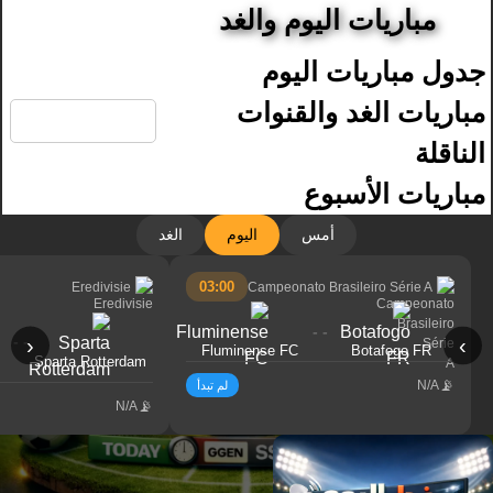
مباريات اليوم والغد
جدول مباريات اليوم
🔍
مباريات الغد والقنوات
الناقلة
مباريات الأسبوع
أمس
اليوم
الغد
03:00
Eredivisie
Campeonato Brasileiro Série A
- -
- -
‹
›
Fluminense FC
Botafogo FR
Sparta Rotterdam
N/A
لم تبدأ
N/A