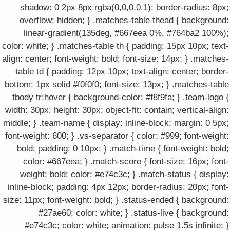
shadow: 0 2px 8px rgba(0,0,0,0.1); border-radius: 8px;
overflow: hidden; } .matches-table thead { background:
linear-gradient(135deg, #667eea 0%, #764ba2 100%);
color: white; } .matches-table th { padding: 15px 10px; text-
align: center; font-weight: bold; font-size: 14px; } .matches-
table td { padding: 12px 10px; text-align: center; border-
bottom: 1px solid #f0f0f0; font-size: 13px; } .matches-table
tbody tr:hover { background-color: #f8f9fa; } .team-logo {
width: 30px; height: 30px; object-fit: contain; vertical-align:
middle; } .team-name { display: inline-block; margin: 0 5px;
font-weight: 600; } .vs-separator { color: #999; font-weight:
bold; padding: 0 10px; } .match-time { font-weight: bold;
color: #667eea; } .match-score { font-size: 16px; font-
weight: bold; color: #e74c3c; } .match-status { display:
inline-block; padding: 4px 12px; border-radius: 20px; font-
size: 11px; font-weight: bold; } .status-ended { background:
#27ae60; color: white; } .status-live { background:
#e74c3c; color: white; animation: pulse 1.5s infinite; }