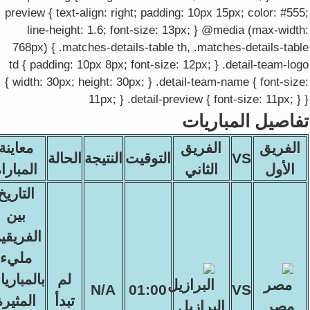
preview { text-align: right; padding: 10px 15px; color: #555;
line-height: 1.6; font-size: 13px; } @media (max-width:
768px) { .matches-details-table th, .matches-details-table
td { padding: 10px 8px; font-size: 12px; } .detail-team-logo
{ width: 30px; height: 30px; } .detail-team-name { font-size:
11px; } .detail-preview { font-size: 11px; } }
تفاصيل المباريات
الفريق
الفريق
معاينة
VS
التوقيت
النتيجة
الحالة
الأول
الثاني
المبارا
التاريخ
بين
الفريقي
مليء
لم
بالمباري
N/A
01:00
VS
تبدأ
المثيرة
مصر
البرازيل