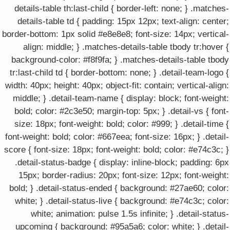
details-table th:last-child { border-left: none; } .matches-
details-table td { padding: 15px 12px; text-align: center;
border-bottom: 1px solid #e8e8e8; font-size: 14px; vertical-
align: middle; } .matches-details-table tbody tr:hover {
background-color: #f8f9fa; } .matches-details-table tbody
tr:last-child td { border-bottom: none; } .detail-team-logo {
width: 40px; height: 40px; object-fit: contain; vertical-align:
middle; } .detail-team-name { display: block; font-weight:
bold; color: #2c3e50; margin-top: 5px; } .detail-vs { font-
size: 18px; font-weight: bold; color: #999; } .detail-time {
font-weight: bold; color: #667eea; font-size: 16px; } .detail-
score { font-size: 18px; font-weight: bold; color: #e74c3c; }
.detail-status-badge { display: inline-block; padding: 6px
15px; border-radius: 20px; font-size: 12px; font-weight:
bold; } .detail-status-ended { background: #27ae60; color:
white; } .detail-status-live { background: #e74c3c; color:
white; animation: pulse 1.5s infinite; } .detail-status-
upcoming { background: #95a5a6; color: white; } .detail-