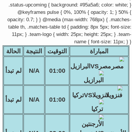
.status-upcoming { background: #95a5a6; color: white; }
@keyframes pulse { 0%, 100% { opacity: 1; } 50% {
opacity: 0.7; } } @media (max-width: 768px) { .matches-
table th, .matches-table td { padding: 8px 5px; font-size:
11px; } .team-logo { width: 25px; height: 25px; } .team-
name { font-size: 11px; } }
المباراة
التوقيت
النتيجة
الحالة
مصرVSالبرازيل
01:00
N/A
لم تبدأ
فنزويلاVSتركيا
01:00
N/A
لم تبدأ