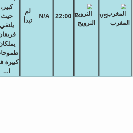
كبير،
لم
VS
22:00
N/A
حيث
تبدأ
المغرب
النرويج
يلتقي
فريقان
يملكان
طموحا
كبيرة ف
ا...