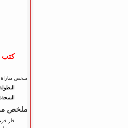
كتب 
ملخص مباراة ألمانيا ضد أمريكا 1 -
البطولة
النتيجة:
ملخص مبار
فاز فر