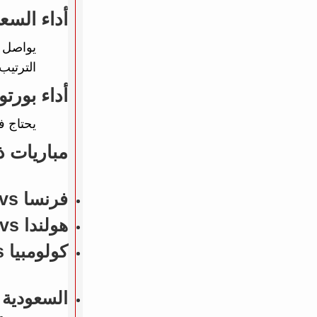
أداء السع
يواصل 
الترتيب.
أداء بورت
يحتاج 
مباريات 
فرنسا vs إيرلندا - N/A
هولندا vs أوزبكستان - N/A
كولومبيا vs الأردن - N/A
السعودية vs إكوادور (مباريات ودية - منتخبات) - /A