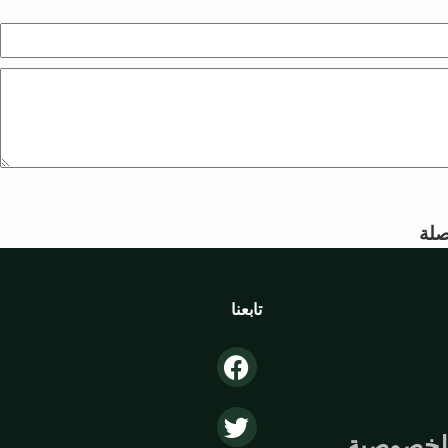
لة
تابعنا
لخصوصية