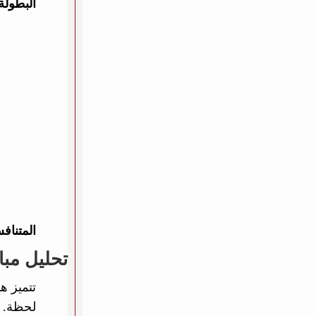
البطولة
المتناف
تحليل مبا
تتميز ه
لحظة.