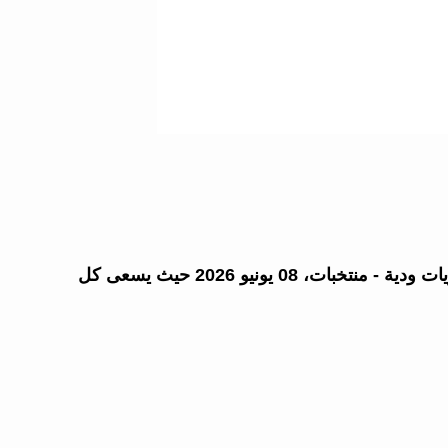
في لقاء ينتظره الملايين، يواجه فرنسا نظيره إيرلندا ضمن جولات مباريات ودية - منتخبات، 08 يونيو 2026 حيث يسعى كل