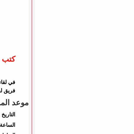
كتب :
فريق لف
موعد المب
التاريخ 
الساعة: