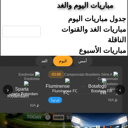
مباريات اليوم والغد
جدول مباريات اليوم
🔍
مباريات الغد والقنوات
الناقلة
مباريات الأسبوع
أمس
اليوم
الغد
03:00
Eredivisie
Campeonato Brasileiro Série A
- -
- -
‹
›
Fluminense FC
Botafogo FR
Sparta Rotterdam
N/A
لم تبدأ
N/A