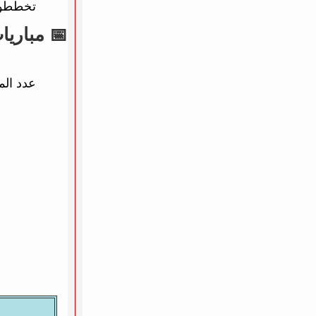
تخططون 
📅 مباريات يوم 06
عدد الم