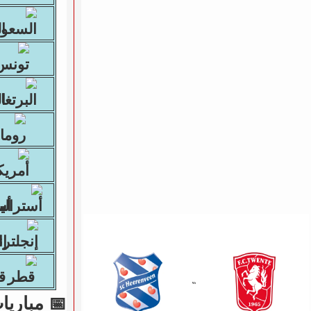
ال
ال
أستر
إنجل
قطرS
📅 مباريات يوم 07