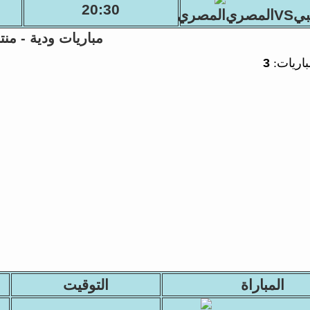
20:30
VSالمصري
مباريات ودية - منت
باريات:
3
المباراة
التوقيت