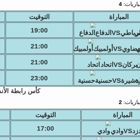
باريات:
4
المباراة
التوقيت
19:00
رباطيVSالدفاع
21:00
ضاويVSأولمبيك
21:00
بركانVSاتحاد
23:00
دشيرةVSحسنية
كأس رابطة الأند
باريات:
2
المباراة
التوقيت
17:00
زدVSوادي