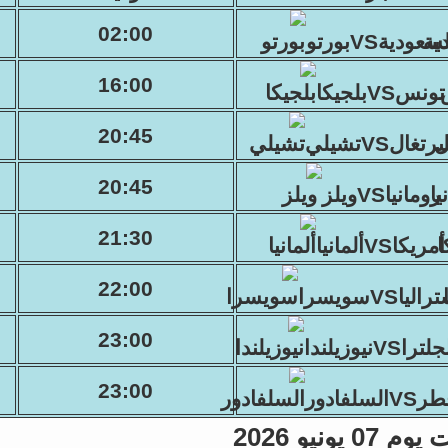
02:00
سعوديةVSبورتو
16:00
تونسVSبلجيكا
20:45
برتغالVSتشيلي
20:45
رومانياVSويلز
21:30
أمريكاVSألمانيا
22:00
الياVSسويسرا
23:00
تراVSنيوزيلندا
23:00
Vالسلفادور
 يونيو 2026