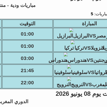
مباريات ودية - منت
باريات:
5
المباراة
التوقيت
01:00
مصرVSالبرازيل
01:00
فنزويلاVSتركيا
03:00
نتينVSهندوراس
21:45
واتياVSسلوفينيا
22:00
لمغربVSالنرويج
 يونيو 2026
الدوري المغرب