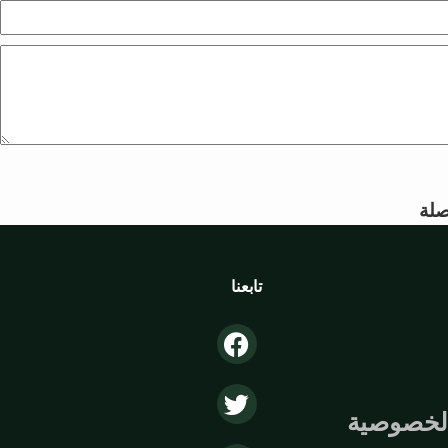
لة
تابعنا
لخصوصية