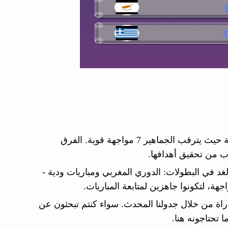
تنطلق غداً الخميس 04 يونيو 2026 مباريات مثيرة في 2 بطولات مختلفة حيث يترقب الجماهير 7 مواجهة قوية. الفرق
ب من تحقيق أهدافها.
الغد في البطولات: الدوري المغربي ومباريات ودية -
هة، لتكونوا جاهزين لمتابعة المباريات.
اراة من خلال جدولنا المحدث. سواء كنتم تبحثون عن
 تحتاجونه هنا.