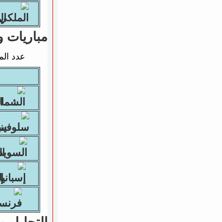
الم
مباريات و
عدد الم
ال
سلو
الس
إسب