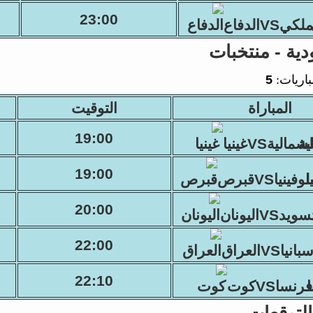
23:00
لكيVSالدفاع
دية - منتخبات
باريات:
5
المباراة
التوقيت
19:00
شماليةVSغينيا
19:00
فينياVSقبرص
20:00
ويدVSاليونان
22:00
انياVSالعراق
22:10
فرنساVSكوت