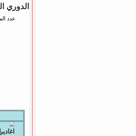
الدوري ال
عدد الم
ا