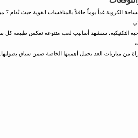
التوقعات
 الكروية غداً يوماً حافلاً بالمنافسات القوية حيث تُقام 7 مباراة موزعة على 2 بطولات مختلفة.
كي
حية التكتيكية، سنشهد أساليب لعب متنوعة تعكس طبيعة كل ب
ت
اة من مباريات الغد تحمل أهميتها الخاصة ضمن سياق بطولتها.