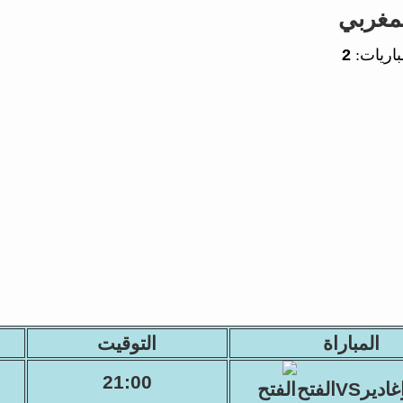
مغربي
باريات:
2
المباراة
التوقيت
21:00
غاديرVSالفتح