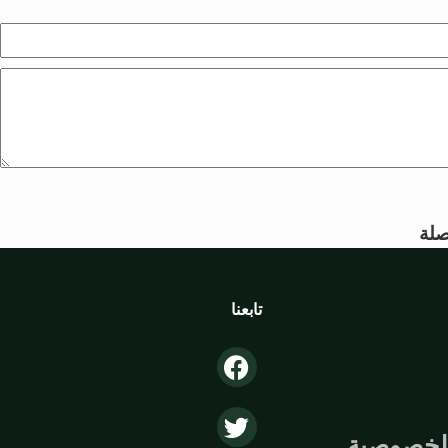
لة
تابعنا
لخصوصية