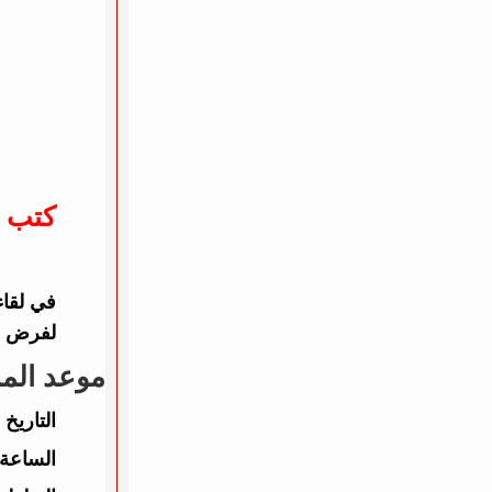
كتب :
لفرض سي
موعد المب
التاريخ 
الساعة: