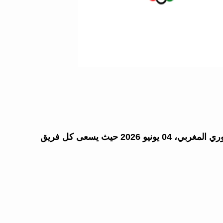
في لقاء ينتظره الملايين، يواجه الملكي نظيره الدفاع ضمن جولات الدوري المغربي، 04 يونيو 2026 حيث يسعى كل فريق