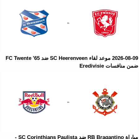
2026-08-09 موعد لقاء SC Heerenveen ضد FC Twente '65
ضمن منافسات Eredivisie
مباراة RB Bragantino ضد SC Corinthians Paulista -