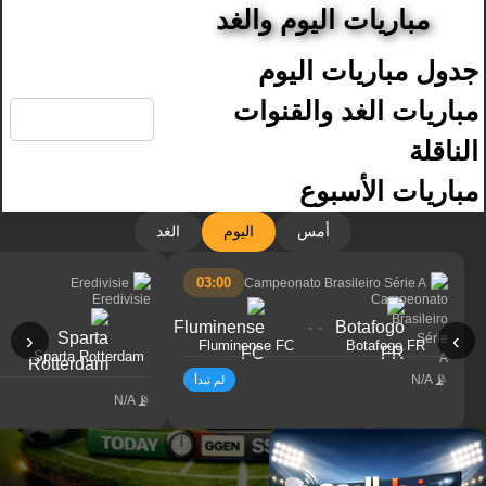
مباريات اليوم والغد
جدول مباريات اليوم
🔍
مباريات الغد والقنوات
الناقلة
مباريات الأسبوع
أمس
اليوم
الغد
03:00
Eredivisie
Campeonato Brasileiro Série A
- -
- -
‹
›
Fluminense FC
Botafogo FR
Sparta Rotterdam
N/A
لم تبدأ
N/A