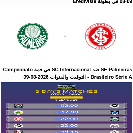
08-09 في بطولة Eredivisie
SE Palmeiras ضد SC Internacional في قمة Campeonato
Brasileiro Série A - التوقيت والقنوات 2026-08-09