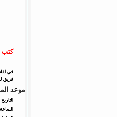
كتب :
فريق لف
موعد المب
التاريخ 
الساعة: