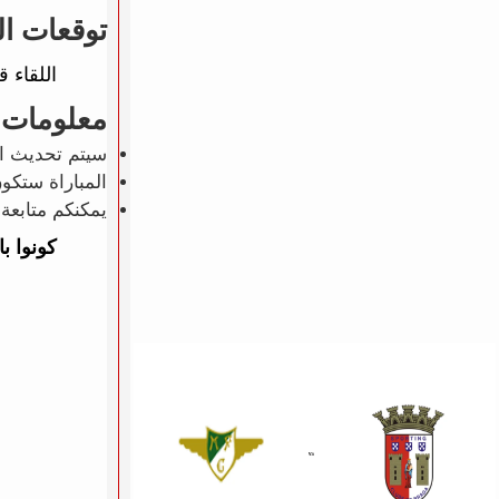
توقعات ال
اللقاء 
معلومات 
سيتم تحديث ال
المباراة ستكو
يمكنكم متابعة 
كونوا ب