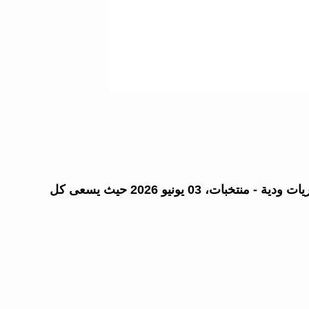
في لقاء ينتظره الملايين، يواجه هولندا نظيره الجزائر ضمن جولات مباريات ودية - منتخبات، 03 يونيو 2026 حيث يسعى كل