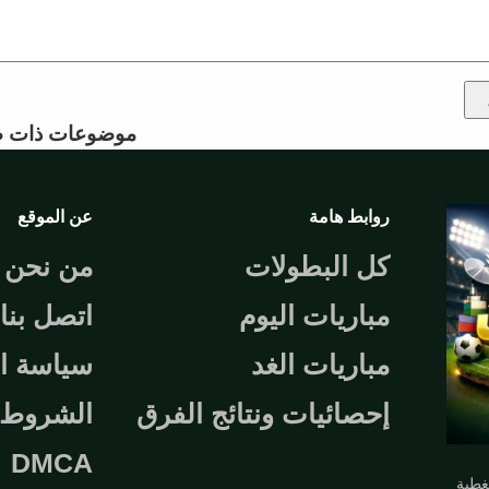
موضوعات ذات ص
روابط هامة
عن الموقع
كل البطولات
من نحن
مباريات اليوم
اتصل بنا
مباريات الغد
سياسة ا
إحصائيات ونتائج الفرق
الشروط و
DMCA
تغطية