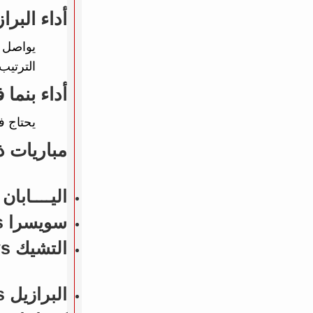
أداء البر
يواصل 
الترتيب.
أداء بنما
يحتاج 
مباريات 
اليــــابان vs أيسلندا - 1 - 0
سويسرا vs الأردن - 4 - 1
التشيك vs كوسوفو - 2 - 1
البرازيل vs فرنسا (مباريات ودية - منتخبات) - N/A