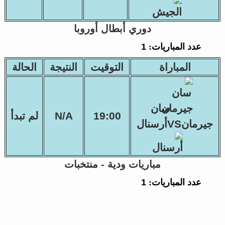
دوري أبطال أوروبا
عدد المباريات:
1
المباراة
التوقيت
النتيجة
الحالة
سان
19:00
N/A
لم تبدأ
جيرمانVSأرسنال
مباريات ودية - منتخبات
عدد المباريات:
1