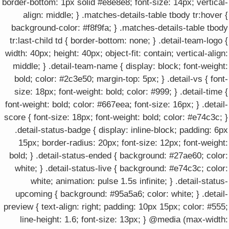
border-bottom: 1px solid #e8e8e8; font-size: 14px; vertical-
align: middle; } .matches-details-table tbody tr:hover {
background-color: #f8f9fa; } .matches-details-table tbody
tr:last-child td { border-bottom: none; } .detail-team-logo {
width: 40px; height: 40px; object-fit: contain; vertical-align:
middle; } .detail-team-name { display: block; font-weight:
bold; color: #2c3e50; margin-top: 5px; } .detail-vs { font-
size: 18px; font-weight: bold; color: #999; } .detail-time {
font-weight: bold; color: #667eea; font-size: 16px; } .detail-
score { font-size: 18px; font-weight: bold; color: #e74c3c; }
.detail-status-badge { display: inline-block; padding: 6px
15px; border-radius: 20px; font-size: 12px; font-weight:
bold; } .detail-status-ended { background: #27ae60; color:
white; } .detail-status-live { background: #e74c3c; color:
white; animation: pulse 1.5s infinite; } .detail-status-
upcoming { background: #95a5a6; color: white; } .detail-
preview { text-align: right; padding: 10px 15px; color: #555;
line-height: 1.6; font-size: 13px; } @media (max-width: