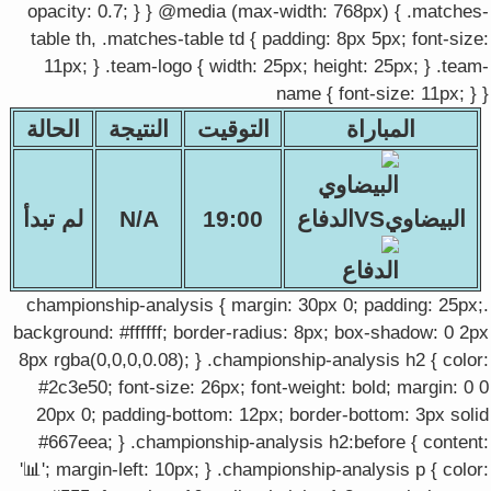
opacity: 0.7; } } @media (max-width: 768px) { .matches-
table th, .matches-table td { padding: 8px 5px; font-size:
11px; } .team-logo { width: 25px; height: 25px; } .team-
name { font-size: 11px; } }
المباراة
التوقيت
النتيجة
الحالة
البيضاويVSالدفاع
19:00
N/A
لم تبدأ
.championship-analysis { margin: 30px 0; padding: 25px;
background: #ffffff; border-radius: 8px; box-shadow: 0 2px
8px rgba(0,0,0,0.08); } .championship-analysis h2 { color:
#2c3e50; font-size: 26px; font-weight: bold; margin: 0 0
20px 0; padding-bottom: 12px; border-bottom: 3px solid
#667eea; } .championship-analysis h2:before { content:
'📊'; margin-left: 10px; } .championship-analysis p { color: