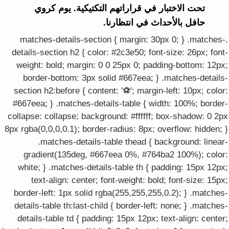
تحت الاختبار في قراراتهم التكتيكية. يوم كروي
حافل بالأحداث في انتظارنا.
.matches-details-section { margin: 30px 0; } .matches-
details-section h2 { color: #2c3e50; font-size: 26px; font-
weight: bold; margin: 0 0 25px 0; padding-bottom: 12px;
border-bottom: 3px solid #667eea; } .matches-details-
section h2:before { content: '⚽'; margin-left: 10px; color:
#667eea; } .matches-details-table { width: 100%; border-
collapse: collapse; background: #ffffff; box-shadow: 0 2px
8px rgba(0,0,0,0.1); border-radius: 8px; overflow: hidden; }
.matches-details-table thead { background: linear-
gradient(135deg, #667eea 0%, #764ba2 100%); color:
white; } .matches-details-table th { padding: 15px 12px;
text-align: center; font-weight: bold; font-size: 15px;
border-left: 1px solid rgba(255,255,255,0.2); } .matches-
details-table th:last-child { border-left: none; } .matches-
details-table td { padding: 15px 12px; text-align: center;