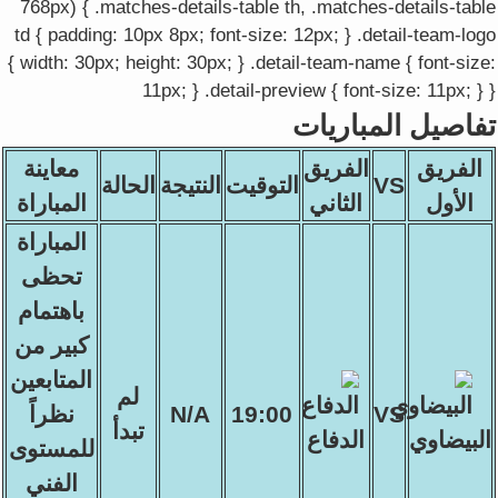
768px) { .matches-details-table th, .matches-details-table
td { padding: 10px 8px; font-size: 12px; } .detail-team-logo
{ width: 30px; height: 30px; } .detail-team-name { font-size:
11px; } .detail-preview { font-size: 11px; } }
تفاصيل المباريات
الفريق
الفريق
معاينة
VS
التوقيت
النتيجة
الحالة
الأول
الثاني
المباراة
المباراة
تحظى
باهتمام
كبير من
المتابعين
لم
VS
19:00
N/A
نظراً
تبدأ
البيضاوي
الدفاع
للمستوى
الفني