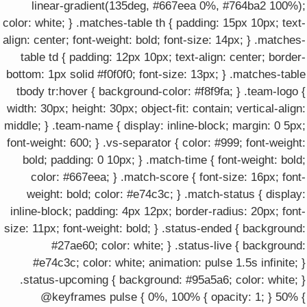
linear-gradient(135deg, #667eea 0%, #764ba2 100%);
color: white; } .matches-table th { padding: 15px 10px; text-
align: center; font-weight: bold; font-size: 14px; } .matches-
table td { padding: 12px 10px; text-align: center; border-
bottom: 1px solid #f0f0f0; font-size: 13px; } .matches-table
tbody tr:hover { background-color: #f8f9fa; } .team-logo {
width: 30px; height: 30px; object-fit: contain; vertical-align:
middle; } .team-name { display: inline-block; margin: 0 5px;
font-weight: 600; } .vs-separator { color: #999; font-weight:
bold; padding: 0 10px; } .match-time { font-weight: bold;
color: #667eea; } .match-score { font-size: 16px; font-
weight: bold; color: #e74c3c; } .match-status { display:
inline-block; padding: 4px 12px; border-radius: 20px; font-
size: 11px; font-weight: bold; } .status-ended { background:
#27ae60; color: white; } .status-live { background:
#e74c3c; color: white; animation: pulse 1.5s infinite; }
.status-upcoming { background: #95a5a6; color: white; }
@keyframes pulse { 0%, 100% { opacity: 1; } 50% {