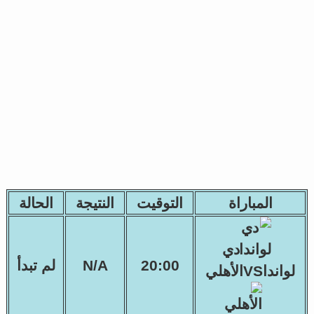
المباراة
التوقيت
النتيجة
الحالة
دي
20:00
N/A
لم تبدأ
لوانداVSالأهلي