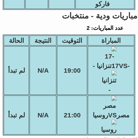
مباريات ودية - منتخبات
عدد المباريات:
2
المباراة
التوقيت
النتيجة
الحالة
-17VSتنزانيا -
19:00
N/A
لم تبدأ
مصرVSروسيا
21:00
N/A
لم تبدأ