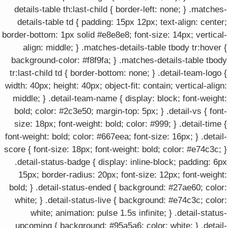
details-table th:last-child { border-left: none; } .matches-
details-table td { padding: 15px 12px; text-align: center;
border-bottom: 1px solid #e8e8e8; font-size: 14px; vertical-
align: middle; } .matches-details-table tbody tr:hover {
background-color: #f8f9fa; } .matches-details-table tbody
tr:last-child td { border-bottom: none; } .detail-team-logo {
width: 40px; height: 40px; object-fit: contain; vertical-align:
middle; } .detail-team-name { display: block; font-weight:
bold; color: #2c3e50; margin-top: 5px; } .detail-vs { font-
size: 18px; font-weight: bold; color: #999; } .detail-time {
font-weight: bold; color: #667eea; font-size: 16px; } .detail-
score { font-size: 18px; font-weight: bold; color: #e74c3c; }
.detail-status-badge { display: inline-block; padding: 6px
15px; border-radius: 20px; font-size: 12px; font-weight:
bold; } .detail-status-ended { background: #27ae60; color:
white; } .detail-status-live { background: #e74c3c; color:
white; animation: pulse 1.5s infinite; } .detail-status-
upcoming { background: #95a5a6; color: white; } .detail-