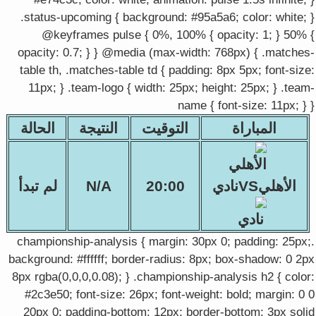
.status-upcoming { background: #95a5a6; color: white; }
@keyframes pulse { 0%, 100% { opacity: 1; } 50% {
opacity: 0.7; } } @media (max-width: 768px) { .matches-
table th, .matches-table td { padding: 8px 5px; font-size:
11px; } .team-logo { width: 25px; height: 25px; } .team-
name { font-size: 11px; } }
المباراة
التوقيت
النتيجة
الحالة
الأهليVSنادي
20:00
N/A
لم تبدأ
.championship-analysis { margin: 30px 0; padding: 25px;
background: #ffffff; border-radius: 8px; box-shadow: 0 2px
8px rgba(0,0,0,0.08); } .championship-analysis h2 { color:
#2c3e50; font-size: 26px; font-weight: bold; margin: 0 0
20px 0; padding-bottom: 12px; border-bottom: 3px solid