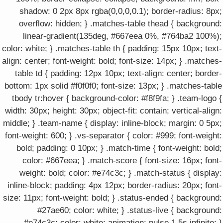
shadow: 0 2px 8px rgba(0,0,0,0.1); border-radius: 8px;
overflow: hidden; } .matches-table thead { background:
linear-gradient(135deg, #667eea 0%, #764ba2 100%);
color: white; } .matches-table th { padding: 15px 10px; text-
align: center; font-weight: bold; font-size: 14px; } .matches-
table td { padding: 12px 10px; text-align: center; border-
bottom: 1px solid #f0f0f0; font-size: 13px; } .matches-table
tbody tr:hover { background-color: #f8f9fa; } .team-logo {
width: 30px; height: 30px; object-fit: contain; vertical-align:
middle; } .team-name { display: inline-block; margin: 0 5px;
font-weight: 600; } .vs-separator { color: #999; font-weight:
bold; padding: 0 10px; } .match-time { font-weight: bold;
color: #667eea; } .match-score { font-size: 16px; font-
weight: bold; color: #e74c3c; } .match-status { display:
inline-block; padding: 4px 12px; border-radius: 20px; font-
size: 11px; font-weight: bold; } .status-ended { background:
#27ae60; color: white; } .status-live { background:
#e74c3c; color: white; animation: pulse 1.5s infinite; }