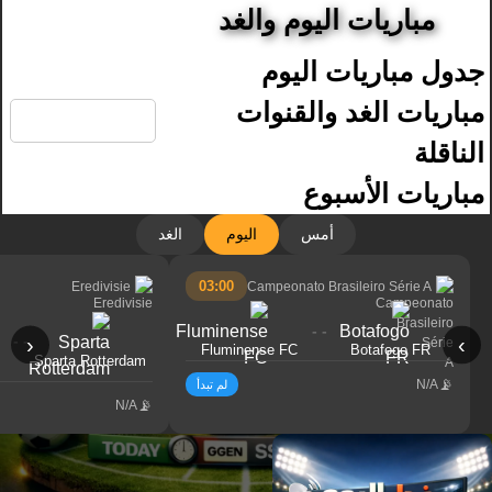
مباريات اليوم والغد
جدول مباريات اليوم
🔍
مباريات الغد والقنوات
الناقلة
مباريات الأسبوع
أمس
اليوم
الغد
03:00
Eredivisie
Campeonato Brasileiro Série A
- -
- -
‹
›
Fluminense FC
Botafogo FR
Sparta Rotterdam
N/A
لم تبدأ
N/A