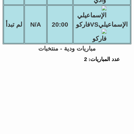
الإسماعيليVSفاركو
20:00
N/A
لم تبدأ
مباريات ودية - منتخبات
عدد المباريات:
2