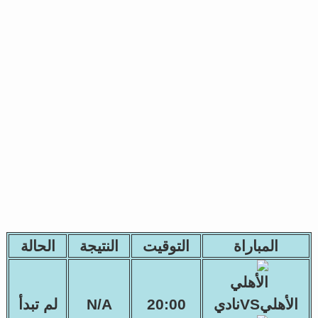
المباراة
التوقيت
النتيجة
الحالة
الأهليVSنادي
20:00
N/A
لم تبدأ