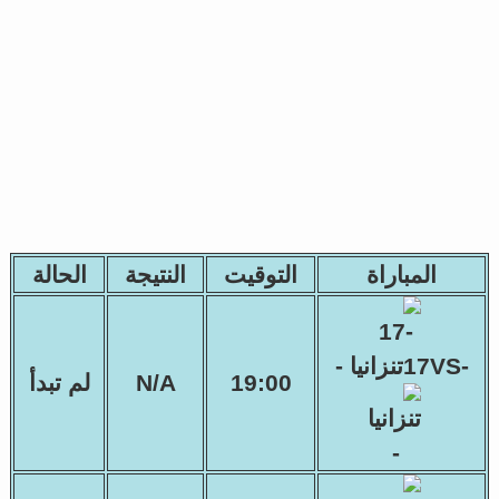
المباراة
التوقيت
النتيجة
الحالة
-17VSتنزانيا -
19:00
N/A
لم تبدأ