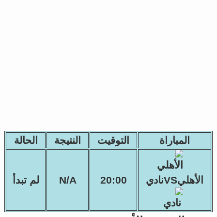
المباراة
التوقيت
النتيجة
الحالة
الأهليVSنادي
20:00
N/A
لم تبدأ