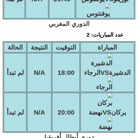
الدوري المغربي
عدد المباريات:
2
المباراة
التوقيت
النتيجة
الحالة
الدشيرةVSالرجاء
18:00
N/A
لم تبدأ
بركانVSنهضة
20:00
N/A
لم تبدأ
دوري أبطال أفريقيا