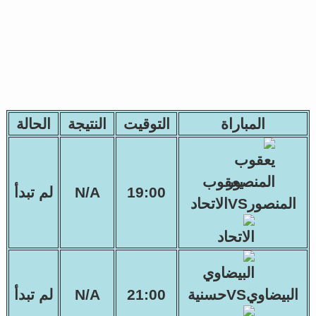
المباراة
التوقيت
النتيجة
الحالة
يعقوب
19:00
N/A
لم تبدأ
المنصورVSالاتحاد
البيضاويVSحسنية
21:00
N/A
لم تبدأ