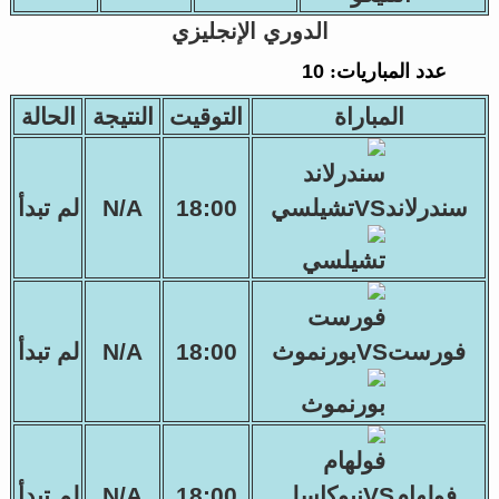
الدوري الإنجليزي
عدد المباريات:
10
المباراة
التوقيت
النتيجة
الحالة
سندرلاندVSتشيلسي
18:00
N/A
لم تبدأ
فورستVSبورنموث
18:00
N/A
لم تبدأ
فولهامVSنيوكاسل
18:00
N/A
لم تبدأ