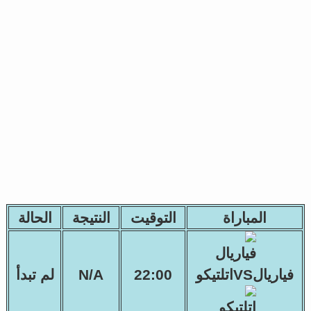
المباراة
التوقيت
النتيجة
الحالة
فياريالVSاتلتيكو
22:00
N/A
لم تبدأ