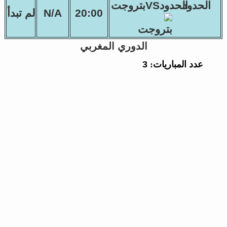
الحدودVSبتروجت
20:00
N/A
لم تبدأ
الدوري المغربي
عدد المباريات:
3