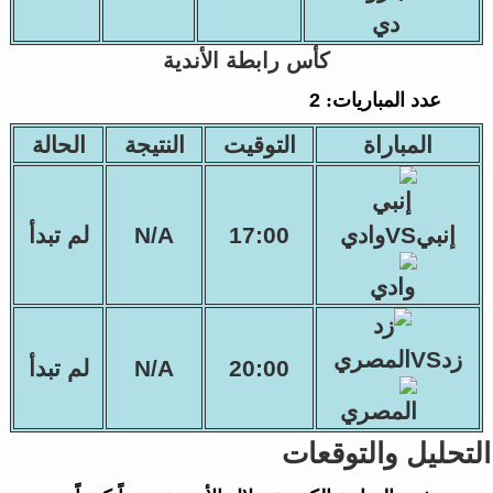
كأس رابطة الأندية
عدد المباريات:
2
المباراة
التوقيت
النتيجة
الحالة
إنبيVSوادي
17:00
N/A
لم تبدأ
زدVSالمصري
20:00
N/A
لم تبدأ
التحليل والتوقعات