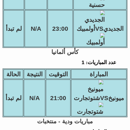
الجديديVSأولمبيك
23:00
N/A
لم تبدأ
كأس ألمانيا
عدد المباريات:
1
المباراة
التوقيت
النتيجة
الحالة
ميونيخVSشتوتجارت
21:00
N/A
لم تبدأ
مباريات ودية - منتخبات