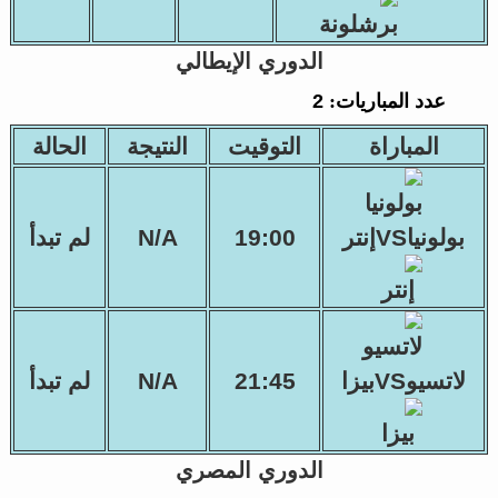
الدوري الإيطالي
عدد المباريات:
2
المباراة
التوقيت
النتيجة
الحالة
بولونياVSإنتر
19:00
N/A
لم تبدأ
لاتسيوVSبيزا
21:45
N/A
لم تبدأ
الدوري المصري