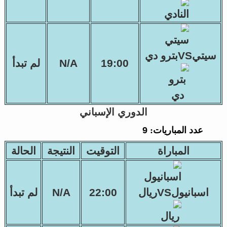
سيتيVSبترو دي
19:00
N/A
لم تبدأ
الدوري الإسباني
عدد المباريات:
9
المباراة
التوقيت
النتيجة
الحالة
اسبانيولVSريال
22:00
N/A
لم تبدأ