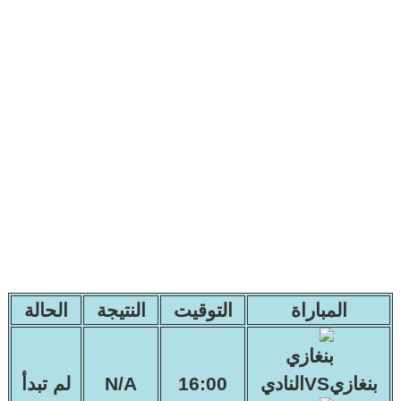
المباراة
التوقيت
النتيجة
الحالة
بنغازيVSالنادي
16:00
N/A
لم تبدأ