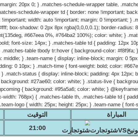
; margin: 20px 0; } .matches-schedule-wrapper table, .match
matches-schedule-wrapper td { border: none !important; bac
it !important; width: auto !important; margin: 0 !important; } 
fff; box-shadow: 0 2px 8px rgba(0,0,0,0.1); border-radius: 8
ent(135deg, #667eea 0%, #764ba2 100%); color: white; } .mat
bold; font-size: 14px; } .matches-table td { padding: 12px 10p
} .matches-table tbody tr:hover { background-color: #f8f9fa; 
gn: middle; } .team-name { display: inline-block; margin: 0 5px
adding: 0 10px; } .match-time { font-weight: bold; color: #667
; } .match-status { display: inline-block; padding: 4px 12px; 
 { background: #27ae60; color: white; } .status-live { backgr
tus-upcoming { background: #95a5a6; color: white; } @keyframe
-width: 768px) { .matches-table th, .matches-table td { padd
 .team-logo { width: 25px; height: 25px; } .team-name { font-s
المباراة
التوقيت
21:00
VSشتوتجارت