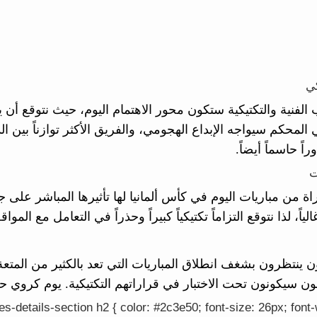
كي
 الفنية والتكتيكية ستكون محور الاهتمام اليوم، حيث نتوقع أن
 المحكم سيواجه الإبداع الهجومي، والفريق الأكثر توازناً بين ا
اً حاسماً أيضاً.
ت
اة من مباريات اليوم في كأس ألمانيا لها تأثيرها المباشر على
الياً، لذا نتوقع التزاماً تكتيكياً كبيراً وحذراً في التعامل مع 
ون ينتظرون بشغف انطلاق المباريات التي تعد بالكثير من المتعة 
ون سيكونون تحت الاختبار في قراراتهم التكتيكية. يوم كروي حا
s-details-section h2 { color: #2c3e50; font-size: 26px; font-