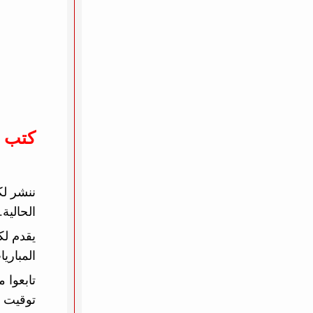
كتب 
الحالية
يقدم لك
المباري
تابعوا 
توقيت كل