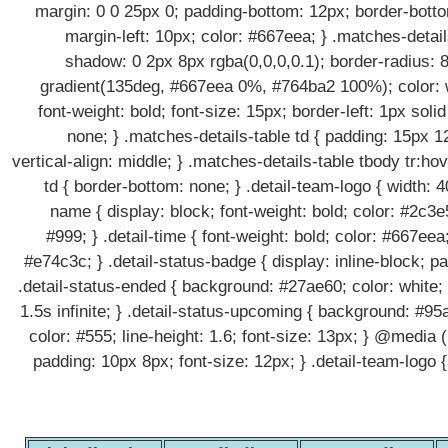
margin: 0 0 25px 0; padding-bottom: 12px; border-bottom
margin-left: 10px; color: #667eea; } .matches-detail
shadow: 0 2px 8px rgba(0,0,0,0.1); border-radius: 8
gradient(135deg, #667eea 0%, #764ba2 100%); color: whi
font-weight: bold; font-size: 15px; border-left: 1px solid
none; } .matches-details-table td { padding: 15px 1
vertical-align: middle; } .matches-details-table tbody tr:ho
td { border-bottom: none; } .detail-team-logo { width: 40
name { display: block; font-weight: bold; color: #2c3e5
#999; } .detail-time { font-weight: bold; color: #667eea;
#e74c3c; } .detail-status-badge { display: inline-block; p
.detail-status-ended { background: #27ae60; color: white; 
1.5s infinite; } .detail-status-upcoming { background: #95a
color: #555; line-height: 1.6; font-size: 13px; } @media 
padding: 10px 8px; font-size: 12px; } .detail-team-logo {