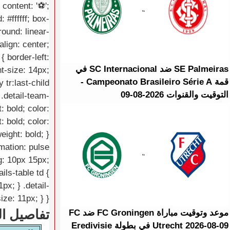
content: '⚽';
 #ffffff; box-
ound: linear-
lign: center;
{ border-left:
SE Palmeiras ضد SC Internacional في
nt-size: 14px;
قمة Campeonato Brasileiro Série A -
 tr:last-child
التوقيت والقنوات 2026-08-09
 .detail-team-
: bold; color:
: bold; color:
eight: bold; }
imation: pulse
ng: 10px 15px;
ils-table td {
px; } .detail-
ize: 11px; } }
تفاصيل ال
موعد وتوقيت مباراة FC Groningen ضد FC
Utrecht 2026-08-09 في بطولة Eredivisie