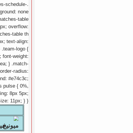
es-schedule-
kground: none
.matches-table
px; overflow:
ches-table th
x; text-align:
} .team-logo {
; font-weight:
eea; } .match-
border-radius:
ound: #e74c3c;
s pulse { 0%,
ing: 8px 5px;
ize: 11px; } }
ميونيخ