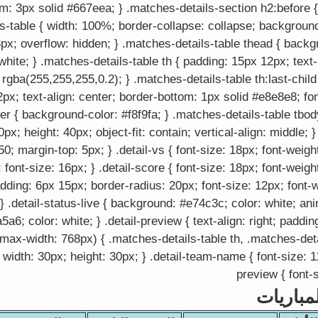
: 3px solid #667eea; } .matches-details-section h2:before { 
s-table { width: 100%; border-collapse: collapse; background:
px; overflow: hidden; } .matches-details-table thead { backgr
te; } .matches-details-table th { padding: 15px 12px; text-a
 rgba(255,255,255,0.2); } .matches-details-table th:last-child 
2px; text-align: center; border-bottom: 1px solid #e8e8e8; fo
ver { background-color: #f8f9fa; } .matches-details-table tbody
px; height: 40px; object-fit: contain; vertical-align: middle; }
0; margin-top: 5px; } .detail-vs { font-size: 18px; font-weight
 font-size: 16px; } .detail-score { font-size: 18px; font-weight
adding: 6px 15px; border-radius: 20px; font-size: 12px; font-w
} .detail-status-live { background: #e74c3c; color: white; an
5a6; color: white; } .detail-preview { text-align: right; paddi
(max-width: 768px) { .matches-details-table th, .matches-deta
 width: 30px; height: 30px; } .detail-team-name { font-size: 11
preview { font-s
مباريات