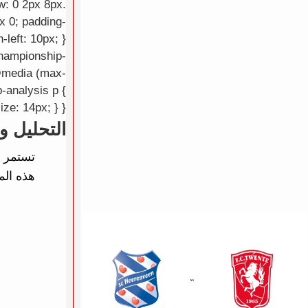
ow: 0 2px 8px
px 0; padding-
-left: 10px; }
.championship-
 @media (max-
-analysis p {
ize: 14px; } }
التحليل و
هذه الم