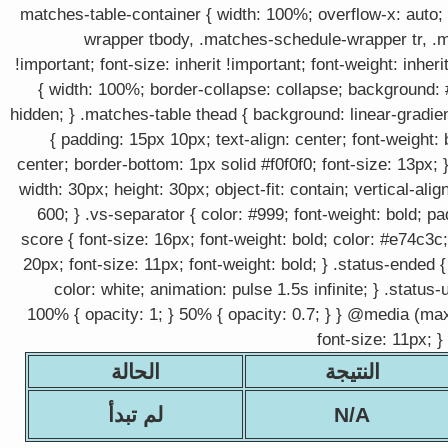
.matches-table-container { width: 100%; overflow-x: auto
wrapper tbody, .matches-schedule-wrapper tr, .
!important; font-size: inherit !important; font-weight: inher
{ width: 100%; border-collapse: collapse; background: #
hidden; } .matches-table thead { background: linear-gradi
{ padding: 15px 10px; text-align: center; font-weight: 
center; border-bottom: 1px solid #f0f0f0; font-size: 13px; 
width: 30px; height: 30px; object-fit: contain; vertical-ali
600; } .vs-separator { color: #999; font-weight: bold; p
score { font-size: 16px; font-weight: bold; color: #e74c3c
20px; font-size: 11px; font-weight: bold; } .status-ended
color: white; animation: pulse 1.5s infinite; } .sta
100% { opacity: 1; } 50% { opacity: 0.7; } } @media (max
font-size: 11px; }
النتيجة
الحالة
N/A
لم تبدأ