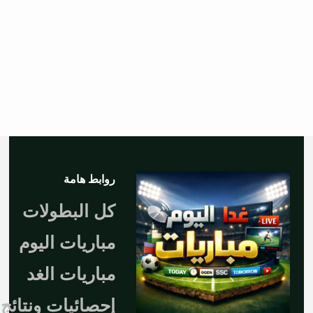
روابط هامة
كل البطولات
مباريات اليوم
مباريات الغد
إحصائيات ونتائج