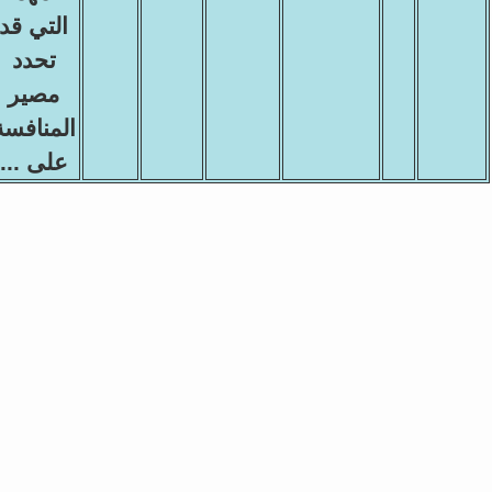
التي قد
تحدد
مصير
المنافسة
على ...