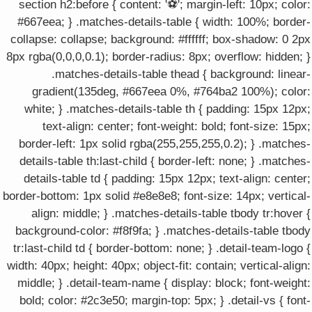
section h2:before { content: '⚽'; margin-left: 10px; color:
#667eea; } .matches-details-table { width: 100%; border-
collapse: collapse; background: #ffffff; box-shadow: 0 2px
8px rgba(0,0,0,0.1); border-radius: 8px; overflow: hidden; }
.matches-details-table thead { background: linear-
gradient(135deg, #667eea 0%, #764ba2 100%); color:
white; } .matches-details-table th { padding: 15px 12px;
text-align: center; font-weight: bold; font-size: 15px;
border-left: 1px solid rgba(255,255,255,0.2); } .matches-
details-table th:last-child { border-left: none; } .matches-
details-table td { padding: 15px 12px; text-align: center;
border-bottom: 1px solid #e8e8e8; font-size: 14px; vertical-
align: middle; } .matches-details-table tbody tr:hover {
background-color: #f8f9fa; } .matches-details-table tbody
tr:last-child td { border-bottom: none; } .detail-team-logo {
width: 40px; height: 40px; object-fit: contain; vertical-align:
middle; } .detail-team-name { display: block; font-weight:
bold; color: #2c3e50; margin-top: 5px; } .detail-vs { font-