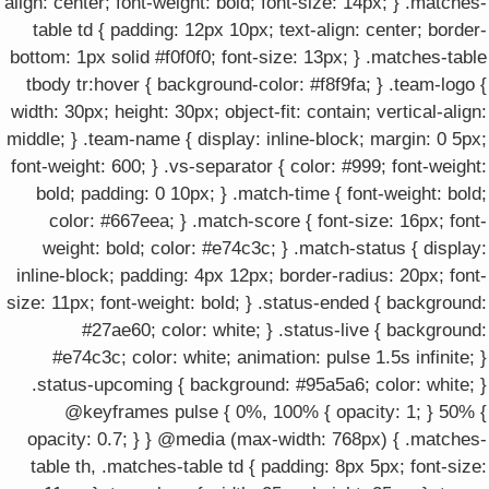
align: center; font-weight: bold; font-size: 14px; } .matches-
table td { padding: 12px 10px; text-align: center; border-
bottom: 1px solid #f0f0f0; font-size: 13px; } .matches-table
tbody tr:hover { background-color: #f8f9fa; } .team-logo {
width: 30px; height: 30px; object-fit: contain; vertical-align:
middle; } .team-name { display: inline-block; margin: 0 5px;
font-weight: 600; } .vs-separator { color: #999; font-weight:
bold; padding: 0 10px; } .match-time { font-weight: bold;
color: #667eea; } .match-score { font-size: 16px; font-
weight: bold; color: #e74c3c; } .match-status { display:
inline-block; padding: 4px 12px; border-radius: 20px; font-
size: 11px; font-weight: bold; } .status-ended { background:
#27ae60; color: white; } .status-live { background:
#e74c3c; color: white; animation: pulse 1.5s infinite; }
.status-upcoming { background: #95a5a6; color: white; }
@keyframes pulse { 0%, 100% { opacity: 1; } 50% {
opacity: 0.7; } } @media (max-width: 768px) { .matches-
table th, .matches-table td { padding: 8px 5px; font-size: