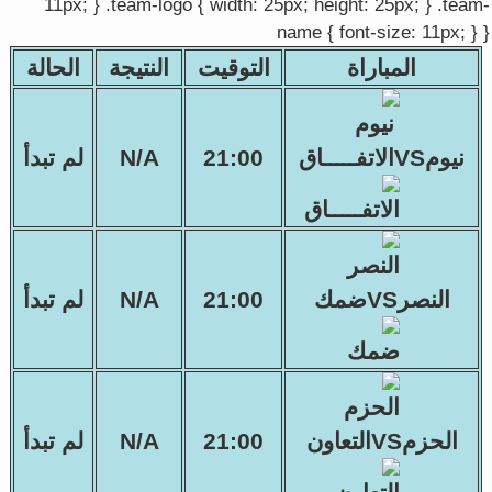
11px; } .team-logo { width: 25px; height: 25px; } .team-
name { font-size: 11px; } }
المباراة
التوقيت
النتيجة
الحالة
نيومVSالاتفـــــاق
21:00
N/A
لم تبدأ
النصرVSضمك
21:00
N/A
لم تبدأ
الحزمVSالتعاون
21:00
N/A
لم تبدأ