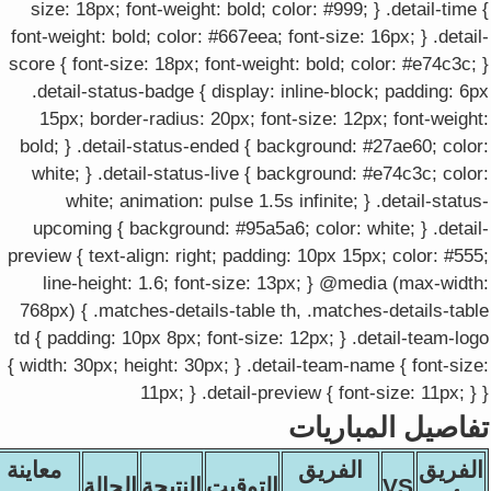
size: 18px; font-weight: bold; color: #999; } .detail-time {
font-weight: bold; color: #667eea; font-size: 16px; } .detail-
score { font-size: 18px; font-weight: bold; color: #e74c3c; }
.detail-status-badge { display: inline-block; padding: 6px
15px; border-radius: 20px; font-size: 12px; font-weight:
bold; } .detail-status-ended { background: #27ae60; color:
white; } .detail-status-live { background: #e74c3c; color:
white; animation: pulse 1.5s infinite; } .detail-status-
upcoming { background: #95a5a6; color: white; } .detail-
preview { text-align: right; padding: 10px 15px; color: #555;
line-height: 1.6; font-size: 13px; } @media (max-width:
768px) { .matches-details-table th, .matches-details-table
td { padding: 10px 8px; font-size: 12px; } .detail-team-logo
{ width: 30px; height: 30px; } .detail-team-name { font-size:
11px; } .detail-preview { font-size: 11px; } }
تفاصيل المباريات
الفريق
الفريق
معاينة
VS
التوقيت
النتيجة
الحالة