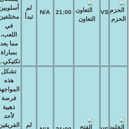
لم
أسلوبين
N/A
21:00
VS
تبدأ
مختلفين
الحزم
التعاون
في
اللعب،
مما يعد
بمباراة
تكتيكي...
تشكل
هذه
المواجهة
فرصة
ذهبية
لأحد
لم
الفريقين