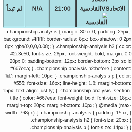
الاتحادVSالقادسية
21:00
N/A
لم تبدأ
.championship-analysis { margin: 30px 0; padding: 25px;
background: #ffffff; border-radius: 8px; box-shadow: 0 2px
8px rgba(0,0,0,0.08); } .championship-analysis h2 { color:
#2c3e50; font-size: 26px; font-weight: bold; margin: 0 0
20px 0; padding-bottom: 12px; border-bottom: 3px solid
#667eea; } .championship-analysis h2:before { content:
'📊'; margin-left: 10px; } .championship-analysis p { color:
#555; font-size: 16px; line-height: 1.8; margin-bottom:
15px; text-align: justify; } .championship-analysis .section-
title { color: #667eea; font-weight: bold; font-size: 18px;
margin-top: 20px; margin-bottom: 10px; } @media (max-
width: 768px) { .championship-analysis { padding: 15px; }
.championship-analysis h2 { font-size: 20px; }
.championship-analysis p { font-size: 14px; } }