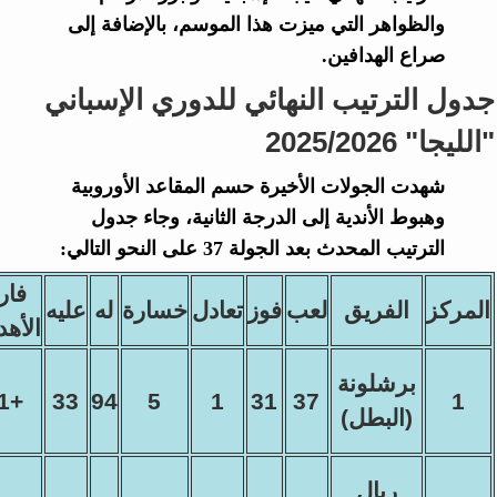
والظواهر التي ميزت هذا الموسم، بالإضافة إلى
صراع الهدافين.
جدول الترتيب النهائي للدوري الإسباني
"الليجا" 2025/2026
شهدت الجولات الأخيرة حسم المقاعد الأوروبية
وهبوط الأندية إلى الدرجة الثانية، وجاء جدول
الترتيب المحدث بعد الجولة 37 على النحو التالي:
فار
المركز
الفريق
لعب
فوز
تعادل
خسارة
له
عليه
الأه
برشلونة
+61
33
94
5
1
31
37
1
(البطل)
ريال