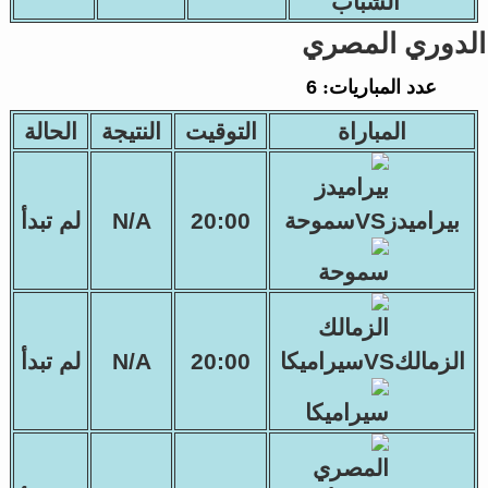
الدوري المصري
عدد المباريات:
6
المباراة
التوقيت
النتيجة
الحالة
بيراميدزVSسموحة
20:00
N/A
لم تبدأ
الزمالكVSسيراميكا
20:00
N/A
لم تبدأ