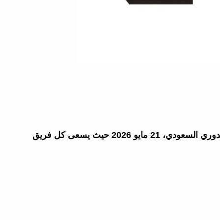
في لقاء ينتظره الملايين، يواجه الاتحاد نظيره القادسية ضمن جولات الدوري السعودي، 21 مايو 2026 حيث يسعى كل فريق