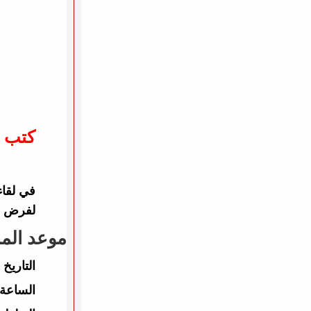
كتب :
لفرض سي
موعد المب
التاريخ 
الساعة: