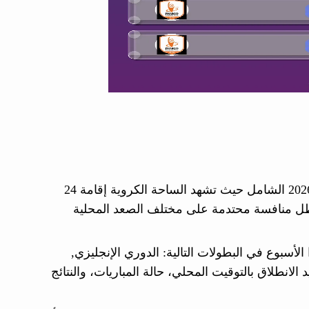
ننشر لكم جدول مباريات هذاالأسبوع من الاثنين 18 مايو حتى 20 مايو 2026 الشامل حيث تشهد الساحة الكروية إقامة 24
لمواجهات في ظل منافسة محتدمة على مختلف الصعد المحلية
لأسبوع في البطولات التالية: الدوري الإنجليزي,
انطلاق بالتوقيت المحلي، حالة المباريات، والنتائج