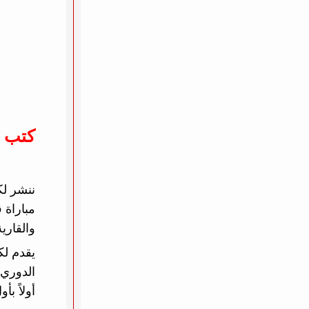
كتب 
والقارية
يقدم لك
الدوري 
أولاً ب