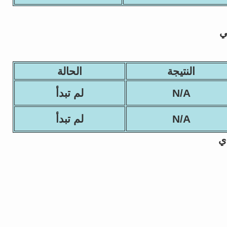
ي
النتيجة
الحالة
N/A
لم تبدأ
N/A
لم تبدأ
ي