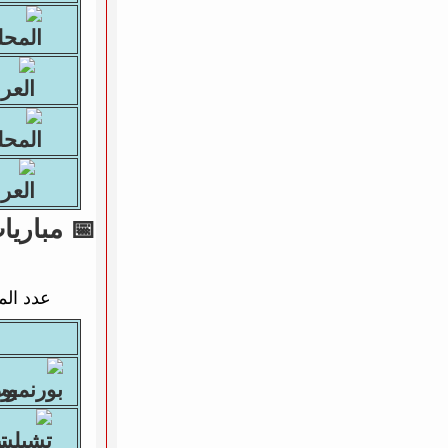
📅 مباريات يوم 9
عدد الم
بورن
تش