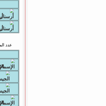
أرس
أرس
عدد الم
الإ
الإ