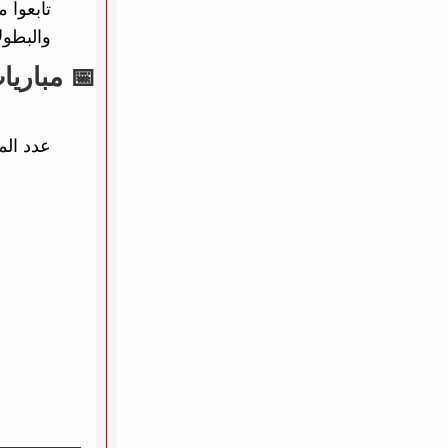
تابعوا 
والبطول
📅 مباريات يوم 8
عدد الم