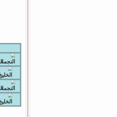
النج
ا
النج
ا