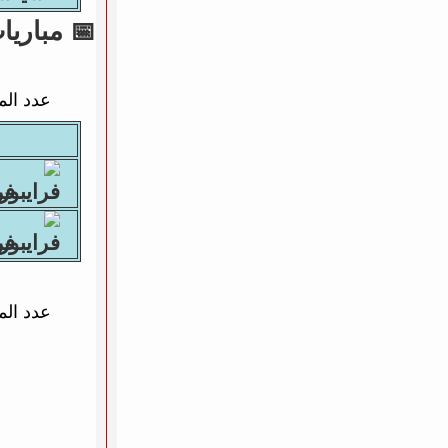
📅 مباريات يوم 0
عدد الم
فرا
فرا
عدد الم