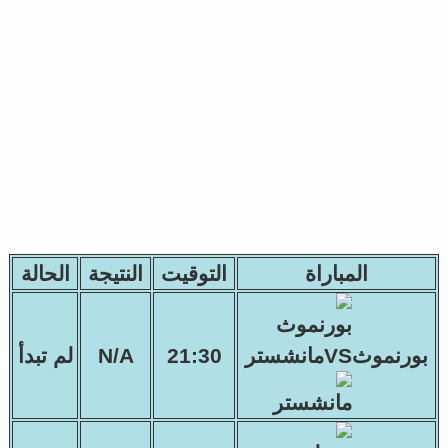
المباراة
التوقيت
النتيجة
الحالة
بورنموثVSمانشستر
21:30
N/A
لم تبدأ