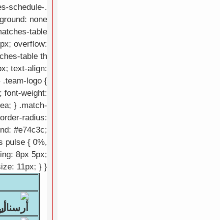
es-schedule-
kground: none
.matches-table
px; overflow:
ches-table th
x; text-align:
} .team-logo {
; font-weight:
eea; } .match-
border-radius:
ound: #e74c3c;
s pulse { 0%,
ing: 8px 5px;
ize: 11px; } }
أرس