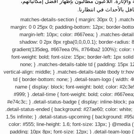
والإثارة. اللاعبون مطالبون بإظهار أفضل إمكانياتهم،
فل بالأحداث في انتظارنا.
.matches-details-section { margin: 30px 0; } .matche
margin: 0 0 25px 0; padding-bottom: 12px; border-bottom
margin-left: 10px; color: #667eea; } .matches-detail
shadow: 0 2px 8px rgba(0,0,0,0.1); border-radius: 8
gradient(135deg, #667eea 0%, #764ba2 100%); color: whi
font-weight: bold; font-size: 15px; border-left: 1px solid
none; } .matches-details-table td { padding: 15px 1
vertical-align: middle; } .matches-details-table tbody tr:ho
td { border-bottom: none; } .detail-team-logo { width: 40
name { display: block; font-weight: bold; color: #2c3e5
#999; } .detail-time { font-weight: bold; color: #667eea;
#e74c3c; } .detail-status-badge { display: inline-block; p
.detail-status-ended { background: #27ae60; color: white; 
1.5s infinite; } .detail-status-upcoming { background: #95a
color: #555; line-height: 1.6; font-size: 13px; } @media 
padding: 10px 8px; font-size: 12px; } .detail-team-logo {