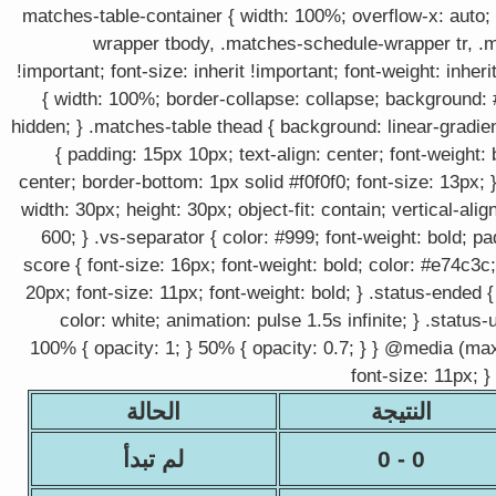
.matches-table-container { width: 100%; overflow-x: auto
wrapper tbody, .matches-schedule-wrapper tr, .
!important; font-size: inherit !important; font-weight: inher
{ width: 100%; border-collapse: collapse; background: #
hidden; } .matches-table thead { background: linear-gradi
{ padding: 15px 10px; text-align: center; font-weight: 
center; border-bottom: 1px solid #f0f0f0; font-size: 13px; 
width: 30px; height: 30px; object-fit: contain; vertical-ali
600; } .vs-separator { color: #999; font-weight: bold; p
score { font-size: 16px; font-weight: bold; color: #e74c3c
20px; font-size: 11px; font-weight: bold; } .status-ended
color: white; animation: pulse 1.5s infinite; } .sta
100% { opacity: 1; } 50% { opacity: 0.7; } } @media (max
font-size: 11px; }
النتيجة
الحالة
0 - 0
لم تبدأ