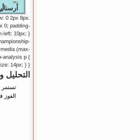
أرس
ow: 0 2px 8px
px 0; padding-
-left: 10px; }
.championship-
 @media (max-
-analysis p {
ize: 14px; } }
التحليل و
الفوز ف