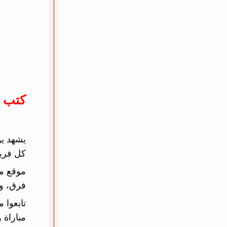
كتب 
كل فريق
موقع مب
فرق، ون
تابعوا 
مباراة 