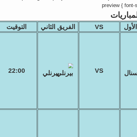
preview { font-s
مباريات
لأول
VS
الفريق الثاني
التوقيت
22:00
VS
سنال
بيرنلي