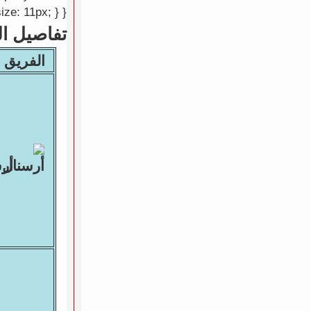
ize: 11px; } }
تفاصيل ال
الفريق ا
أر