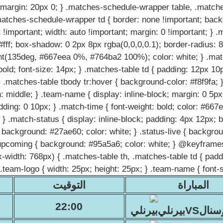
; margin: 20px 0; } .matches-schedule-wrapper table, .match
matches-schedule-wrapper td { border: none !important; bac
it !important; width: auto !important; margin: 0 !important; } 
fff; box-shadow: 0 2px 8px rgba(0,0,0,0.1); border-radius: 8
ent(135deg, #667eea 0%, #764ba2 100%); color: white; } .mat
bold; font-size: 14px; } .matches-table td { padding: 12px 10p
} .matches-table tbody tr:hover { background-color: #f8f9fa; 
gn: middle; } .team-name { display: inline-block; margin: 0 5px
adding: 0 10px; } .match-time { font-weight: bold; color: #667
; } .match-status { display: inline-block; padding: 4px 12px; 
 { background: #27ae60; color: white; } .status-live { backgr
tus-upcoming { background: #95a5a6; color: white; } @keyframe
-width: 768px) { .matches-table th, .matches-table td { padd
 .team-logo { width: 25px; height: 25px; } .team-name { font-s
المباراة
التوقيت
22:00
نالVSبيرنلي