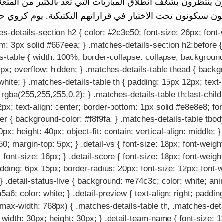
ون ينتظرون بشغف انطلاق المباريات التي تعد بالكثير من المتعة 
ون سيكونون تحت الاختبار في قراراتهم التكتيكية. يوم كروي حا
s-details-section h2 { color: #2c3e50; font-size: 26px; font-
: 3px solid #667eea; } .matches-details-section h2:before { 
s-table { width: 100%; border-collapse: collapse; background:
px; overflow: hidden; } .matches-details-table thead { backgr
te; } .matches-details-table th { padding: 15px 12px; text-a
 rgba(255,255,255,0.2); } .matches-details-table th:last-child 
2px; text-align: center; border-bottom: 1px solid #e8e8e8; fo
ver { background-color: #f8f9fa; } .matches-details-table tbody
px; height: 40px; object-fit: contain; vertical-align: middle; }
0; margin-top: 5px; } .detail-vs { font-size: 18px; font-weight
 font-size: 16px; } .detail-score { font-size: 18px; font-weight
adding: 6px 15px; border-radius: 20px; font-size: 12px; font-w
} .detail-status-live { background: #e74c3c; color: white; an
5a6; color: white; } .detail-preview { text-align: right; paddi
(max-width: 768px) { .matches-details-table th, .matches-deta
 width: 30px; height: 30px; } .detail-team-name { font-size: 11