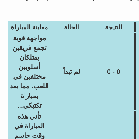
النتيجة
الحالة
معاينة المباراة
مواجهة قوية
تجمع فريقين
يمتلكان
أسلوبين
0 - 0
لم تبدأ
مختلفين في
اللعب، مما يعد
بمباراة
تكتيكي...
تأتي هذه
المباراة في
وقت حاسم