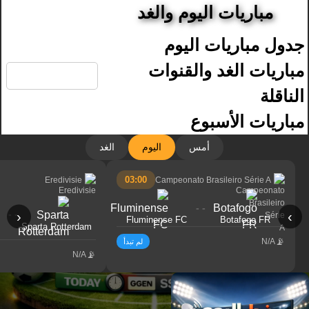
مباريات اليوم والغد
جدول مباريات اليوم
🔍
مباريات الغد والقنوات
الناقلة
مباريات الأسبوع
أمس
اليوم
الغد
03:00
Eredivisie
Campeonato Brasileiro Série A
- -
- -
‹
›
Fluminense FC
Botafogo FR
Sparta Rotterdam
N/A
لم تبدأ
N/A