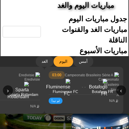
مباريات اليوم والغد
جدول مباريات اليوم
🔍
مباريات الغد والقنوات
الناقلة
مباريات الأسبوع
أمس
اليوم
الغد
03:00
Eredivisie
Campeonato Brasileiro Série A
- -
- -
‹
›
Fluminense FC
Botafogo FR
Sparta Rotterdam
N/A
لم تبدأ
N/A