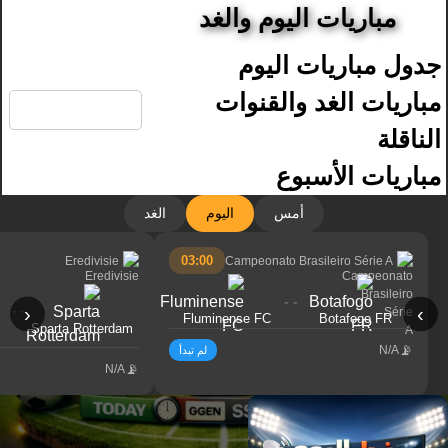
مباريات اليوم والغد
جدول مباريات اليوم
🔍
مباريات الغد والقنوات
الناقلة
مباريات الأسبوع
أمس
اليوم
الغد
03:00
Eredivisie
Campeonato Brasileiro Série A
- -
- -
‹
›
Fluminense FC
Botafogo FR
Sparta Rotterdam
N/A
لم تبدأ
N/A