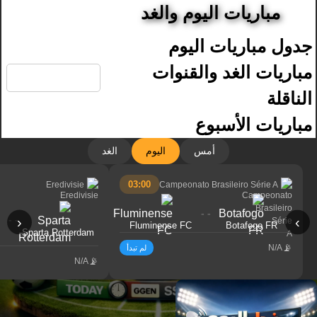
مباريات اليوم والغد
جدول مباريات اليوم
🔍
مباريات الغد والقنوات
الناقلة
مباريات الأسبوع
أمس
اليوم
الغد
03:00
Eredivisie
Campeonato Brasileiro Série A
- -
- -
‹
›
Fluminense FC
Botafogo FR
Sparta Rotterdam
N/A
لم تبدأ
N/A