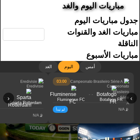
مباريات اليوم والغد
جدول مباريات اليوم
🔍
مباريات الغد والقنوات
الناقلة
مباريات الأسبوع
أمس
اليوم
الغد
03:00
Eredivisie
Campeonato Brasileiro Série A
- -
- -
‹
›
Fluminense FC
Botafogo FR
Sparta Rotterdam
N/A
لم تبدأ
N/A