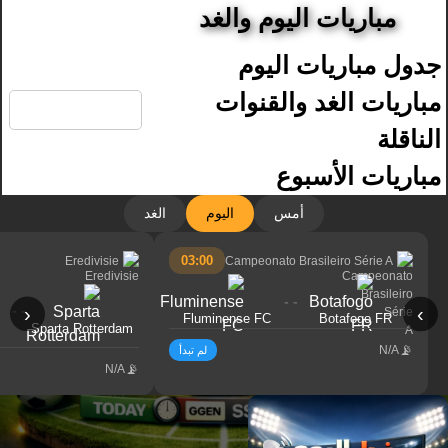
مباريات اليوم والغد
جدول مباريات اليوم
🔍
مباريات الغد والقنوات
الناقلة
مباريات الأسبوع
أمس
اليوم
الغد
03:00
Eredivisie
Campeonato Brasileiro Série A
- -
- -
‹
›
Fluminense FC
Botafogo FR
Sparta Rotterdam
N/A
لم تبدأ
N/A